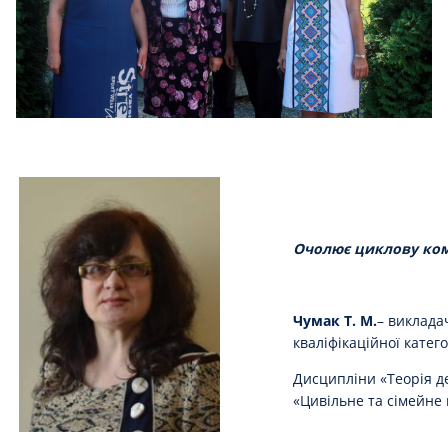
Очолює циклову ком
Чумак Т. М.
– виклада
кваліфікаційної катего
Дисципліни «Теорія д
«Цивільне та сімейне 