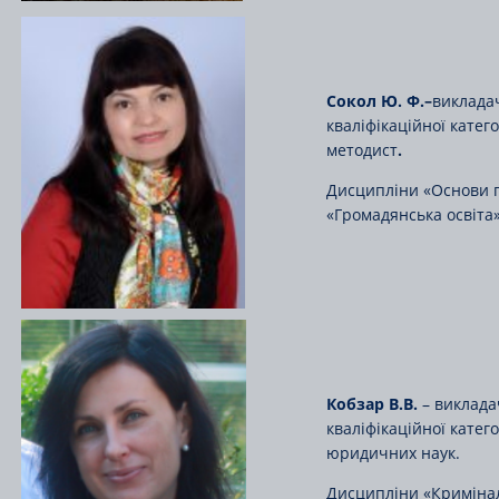
Сокол Ю. Ф.
–
виклада
кваліфікаційної катего
методист
.
Дисципліни «Основи 
«Громадянська освіта»
Кобзар В.В.
– виклада
кваліфікаційної катего
юридичних наук.
Дисципліни «Криміна