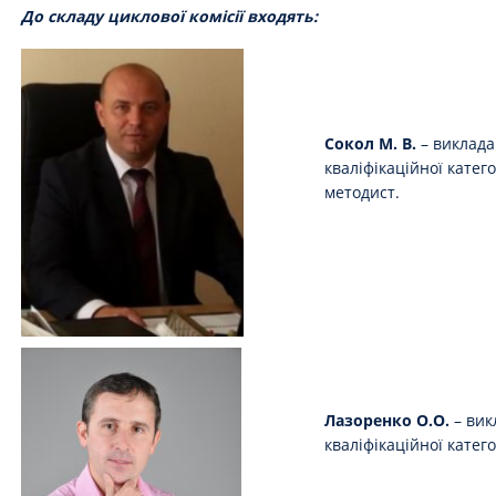
До складу циклової комісії входять:
Сокол М. В.
– виклад
кваліфікаційної катего
методист.
Лазоренко О.О.
– вик
кваліфікаційної катего