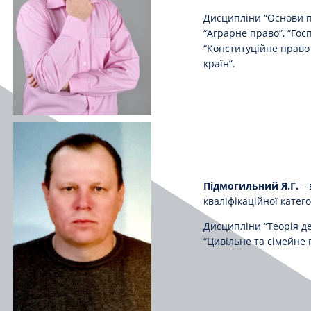
Дисципліни “Основи п
“Аграрне право”, “Гос
“Конституційне право
країн”.
Підмогильний Я.Г.
– 
кваліфікаційної катего
Дисципліни “Теорія де
“Цивільне та сімейне 