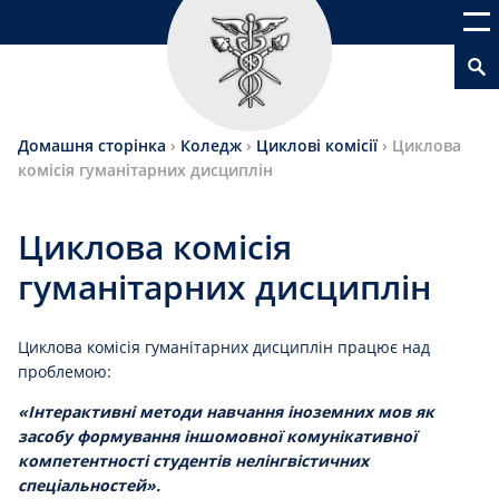
Домашня сторінка
›
Коледж
›
Циклові комісії
›
Циклова
комісія гуманітарних дисциплін
Циклова комісія
гуманітарних дисциплін
Циклова комісія гуманітарних дисциплін працює над
проблемою:
«
Інтерактивні метод
и
навчання іноземних мов як
засобу формування іншомовної комунікативної
компетентності студентів нелінгвістичних
спеціальностей
».