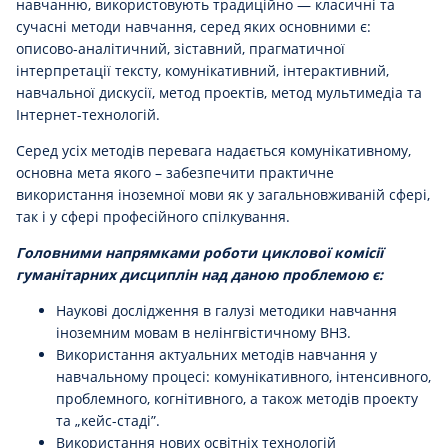
навчанню, використовують традиційно — класичні та
сучасні методи навчання, серед яких основними є:
описово-аналітичний, зіставний, прагматичної
інтерпретації тексту, комунікативний, інтерактивний,
навчальної дискусії, метод проектів, метод мультимедіа та
Інтернет-технологій.
Серед усіх методів перевага надається комунікативному,
основна мета якого – забезпечити практичне
використання іноземної мови як у загальновживаній сфері,
так і у сфері професійного спілкування.
Головними напрямками роботи циклової комісії
гуманітарних дисциплін над даною проблемою є:
Наукові дослідження в галузі методики навчання
іноземним мовам в нелінгвістичному ВНЗ.
Використання актуальних методів навчання у
навчальному процесі: комунікативного, інтенсивного,
проблемного, когнітивного, а також методів проекту
та „кейс-стаді”.
Використання нових освітніх технологій