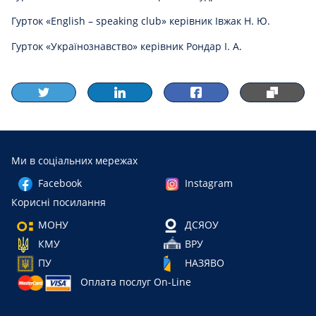
Гурток «English – speaking club» керівник Івжак Н. Ю.
Гурток «Українознавство» керівник Рондар І. А.
Ми в соціальних мережах
Facebook
Instagram
Корисні посилання
МОНУ
ДСЯОУ
КМУ
ВРУ
ПУ
НАЗЯВО
Оплата послуг On-Line