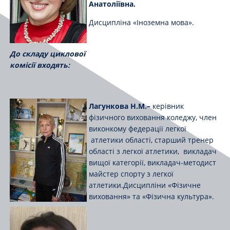
Анатоліївна
.
Дисципліна «Іноземна мова».
До складу циклової
комісії входять:
Лагункова Н.М.
–
керівник
фізичного виховання коледжу, член
виконкому федерації легкої
атлетики області, старший тренер
області з легкої атлетики, викладач
вищої категорії, викладач-методист
майстер спорту з легкої
атлетики.Дисципліни «Фізичне
виховання» та «Фізична культура».