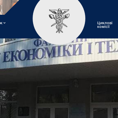
ж
Циклові
комісії