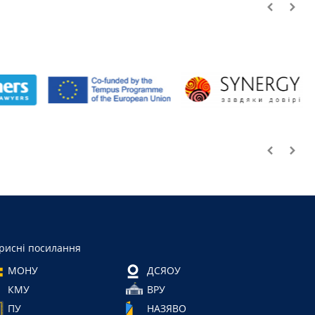
рисні посилання
МОНУ
ДСЯОУ
КМУ
ВРУ
ПУ
НАЗЯВО