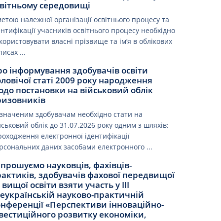
світньому середовищі
метою належної організації освітнього процесу та
ентифікації учасників освітнього процесу необхідно
користовувати власні прізвище та ім’я в облікових
писах ...
ро інформування здобувачів освіти
ловічої статі 2009 року народження
одо постановки на військовий облік
ризовників
значеним здобувачам необхідно стати на
йськовий облік до 31.07.2026 року одним з шляхів:
роходження електронної ідентифікації
рсональних даних засобами електронного ...
прошуємо науковців, фахівців-
актиків, здобувачів фахової передвищої
 вищої освіти взяти участь у ІІІ
сеукраїнській науково-практичній
онференції «Перспективи інноваційно-
вестиційного розвитку економіки,