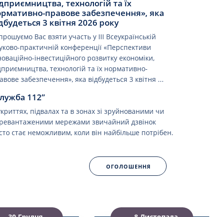
дприємництва, технологій та їх
ормативно-правове забезпечення», яка
дбудеться 3 квітня 2026 року
прошуємо Вас взяти участь у ІІІ Всеукраїнській
уково-практичній конференції «Перспективи
новаційно-інвестиційного розвитку економіки,
дприємництва, технологій та їх нормативно-
авове забезпечення», яка відбудеться 3 квітня ...
лужба 112”
укриттях, підвалах та в зонах зі зруйнованими чи
ревантаженими мережами звичайний дзвінок
сто стає неможливим, коли він найбільше потрібен.
ОГОЛОШЕННЯ
30 Грудня
8 Листопада