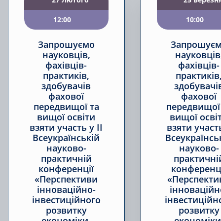
12:00
10:00
Запрошуємо
Запрошує
науковців,
науковців
фахівців-
фахівців-
практиків,
практиків
здобувачів
здобувачі
фахової
фахової
передвищої та
передвищої
вищої освіти
вищої осві
взяти участь у ІІ
взяти участ
Всеукраїнській
Всеукраїнсь
науково-
науково-
практичній
практичні
конференції
конференц
«Перспективи
«Перспекти
інноваційно-
інноваційн
інвестиційного
інвестиційн
розвитку
розвитку
економіки,
економіки