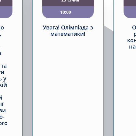
10:00
мо
Увага! Олімпіада з
О
,
математики!
ко
,
на
в
 та
ти
ь у
кій
й
ії
ви
о-
ого
,