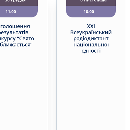
11:00
10:00
голошення
XXI
результатів
Всеукраїнський
нкурсу “Свято
радіодиктант
ближається”
національної
єдності