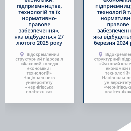
підприємництва,
підприємниц
технологій та їх
технологій та
нормативно-
нормативн
правове
правове
забезпечення»,
забезпеченн
яка відбудеться 27
яка відбудеть
лютого 2025 року
березня 2024 
Відокремлений
Відокремле
структурний підрозділ
структурний підр
«Фаховий коледж
«Фаховий кол
економіки і
економіки і
технологій»
технологій»
Національного
Національно
університету
університет
«Чернігівська
«Чернігівськ
політехніка»
політехніка