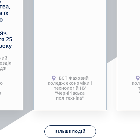
тва,
 їх
о-
я»,
ся 25
року
ний
озділ
едж
ВСП Фаховий
го
коледж економіки і
кол
у
технологій НУ
а
"Чернігівська
»
політехніка"
БІЛЬШЕ ПОДІЙ