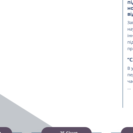
пі
н
ві
За
на
ін
пі
пр
“С
В 
пе
ча
...
я
25 Січня