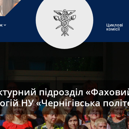
ж
Циклові
комісії
ктурний підрозділ «Фаховий
огій НУ «Чернігівська політ