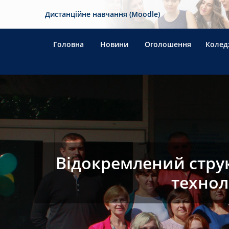
Дистанційне навчання (Moodle)
Головна
Новини
Оголошення
Колед
Відокремлений стру
технол