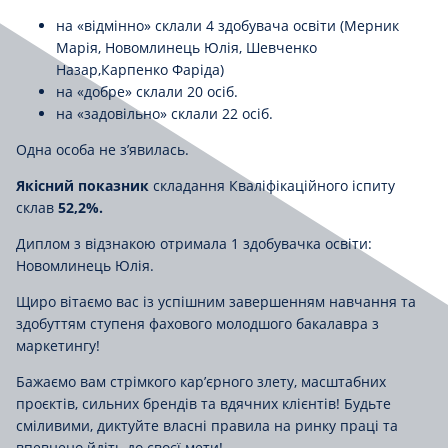
на «відмінно» склали 4 здобувача освіти (Мерник
Марія, Новомлинець Юлія, Шевченко
Назар,Карпенко Фаріда)
на «добре» склали 20 осіб.
на «задовільно» склали 22 осіб.
Одна особа не з’явилась.
Якісний показник
складання Кваліфікаційного іспиту
склав
52,2%
.
Диплом з відзнакою отримала 1 здобувачка освіти:
Новомлинець Юлія.
Щиро вітаємо вас із успішним завершенням навчання та
здобуттям ступеня фахового молодшого бакалавра з
маркетингу!
Бажаємо вам стрімкого кар’єрного злету, масштабних
проєктів, сильних брендів та вдячних клієнтів! Будьте
сміливими, диктуйте власні правила на ринку праці та
впевнено йдіть до своєї мети!