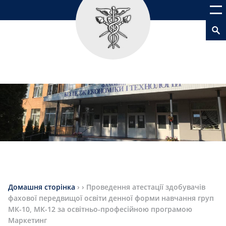
Домашня сторінка
›
›
Проведення атестації здобувачів
фахової передвищої освіти денної форми навчання груп
МК-10, МК-12 за освітньо-професійною програмою
Маркетинг