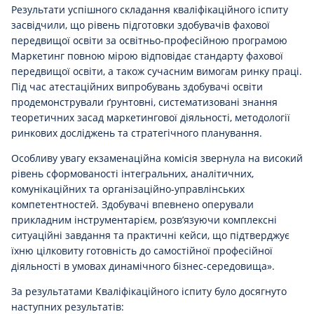
Результати успішного складання кваліфікаційного іспиту
засвідчили, що рівень підготовки здобувачів фахової
передвищої освіти за освітньо-професійною програмою
Маркетинг повною мірою відповідає стандарту фахової
передвищої освіти, а також сучасним вимогам ринку праці.
Під час атестаційних випробувань здобувачі освіти
продемонстрували ґрунтовні, систематизовані знання
теоретичних засад маркетингової діяльності, методології
ринкових досліджень та стратегічного планування.
Особливу увагу екзаменаційна комісія звернула на високий
рівень сформованості інтегральних, аналітичних,
комунікаційних та організаційно-управлінських
компетентностей. Здобувачі впевнено оперували
прикладним інструментарієм, розв’язуючи комплексні
ситуаційні завдання та практичні кейси, що підтверджує
їхню цілковиту готовність до самостійної професійної
діяльності в умовах динамічного бізнес-середовища».
За результатами Кваліфікаційного іспиту було досягнуто
наступних результатів: