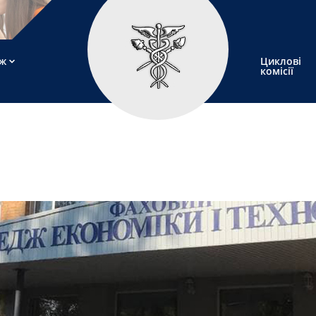
ж
Циклові
комісії