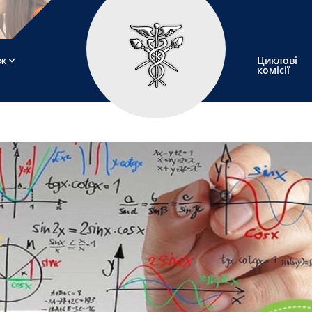
ж
Циклові
комісії