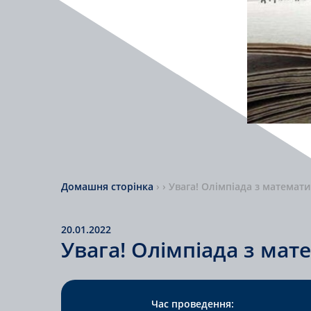
Домашня сторінка
›
›
Увага! Олімпіада з математи
20.01.2022
Увага! Олімпіада з мат
Час проведення: