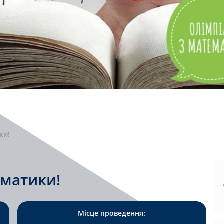
ки!
ематики!
Місце проведення: