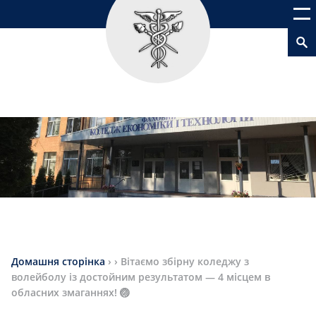
Домашня сторінка
›
›
Вітаємо збірну коледжу з
волейболу із достойним результатом — 4 місцем в
обласних змаганнях! 🏐